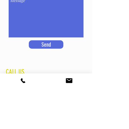
Send
CALL US
Phone: +
34-647644972
E-mail:
alvaro@asgdrones.com
DIRECTION
Av / Primate Reig 179,
Valencia CP 46020
(Spain)